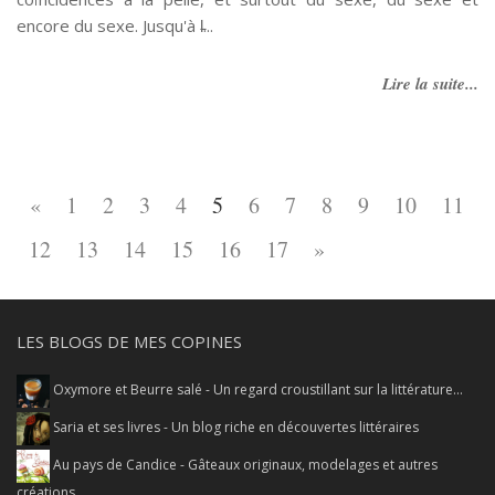
encore du sexe. Jusqu'à l̵...
Lire la suite...
«
1
2
3
4
5
6
7
8
9
10
11
12
13
14
15
16
17
»
LES BLOGS DE MES COPINES
Oxymore et Beurre salé - Un regard croustillant sur la littérature...
Saria et ses livres - Un blog riche en découvertes littéraires
Au pays de Candice - Gâteaux originaux, modelages et autres
créations