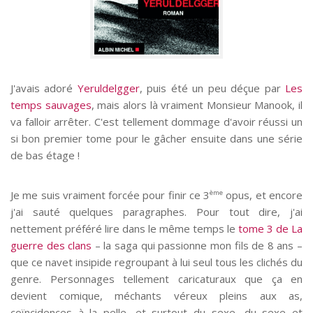
J'avais adoré
Yeruldelgger
, puis été un peu déçue par
Les
temps sauvages
, mais alors là vraiment Monsieur Manook, il
va falloir arrêter. C'est tellement dommage d'avoir réussi un
si bon premier tome pour le gâcher ensuite dans une série
de bas étage !
Je me suis vraiment forcée pour finir ce 3
ème
opus, et encore
j'ai sauté quelques paragraphes. Pour tout dire, j'ai
nettement préféré lire dans le même temps le
tome 3 de La
guerre des clans
– la saga qui passionne mon fils de 8 ans –
que ce navet insipide regroupant à lui seul tous les clichés du
genre. Personnages tellement caricaturaux que ça en
devient comique, méchants véreux pleins aux as,
coïncidences à la pelle, et surtout du sexe, du sexe et