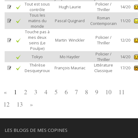
Tout est sous
Policier /
Hugh Laurie
14/20
contrôle
Thriller
Tous les
Roman
matins du
Pascal Quignard
11/20
Contemporain
monde
Touche pas à
mes deux
Policier /
Martin Winckler
12/20
seins (Le
Thriller
Poulpe)
Policier /
Tokyo
Mo Hayder
14/20
Thriller
Thérèse
Littérature
François Mauriac
17/20
Desqueyroux
Classique
«
1
2
3
4
5
6
7
8
9
10
11
12
13
»
LES BLOGS DE MES COPINES