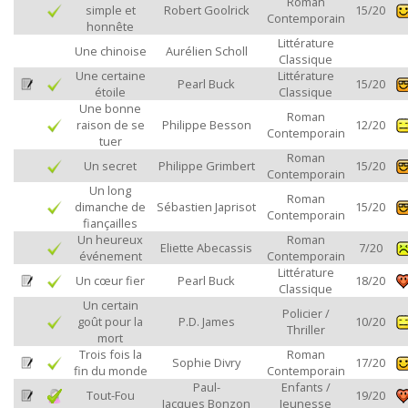
Roman
simple et
Robert Goolrick
15/20
Contemporain
honnête
Littérature
Une chinoise
Aurélien Scholl
Classique
Une certaine
Littérature
Pearl Buck
15/20
étoile
Classique
Une bonne
Roman
raison de se
Philippe Besson
12/20
Contemporain
tuer
Roman
Un secret
Philippe Grimbert
15/20
Contemporain
Un long
Roman
dimanche de
Sébastien Japrisot
15/20
Contemporain
fiançailles
Un heureux
Roman
Eliette Abecassis
7/20
événement
Contemporain
Littérature
Un cœur fier
Pearl Buck
18/20
Classique
Un certain
Policier /
goût pour la
P.D. James
10/20
Thriller
mort
Trois fois la
Roman
Sophie Divry
17/20
fin du monde
Contemporain
Paul-
Enfants /
Tout-Fou
19/20
Jacques Bonzon
Jeunesse