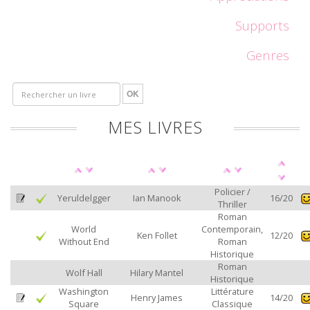
Supports
Genres
OK
MES LIVRES
Policier /
Yeruldelgger
Ian Manook
16/20
Thriller
Roman
World
Contemporain,
Ken Follet
12/20
Without End
Roman
Historique
Roman
Wolf Hall
Hilary Mantel
Historique
Washington
Littérature
Henry James
14/20
Square
Classique