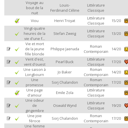
Voyage au
Louis-
Littérature
bout de la
Ferdinand Céline
Classique
nuit
Littérature
Viou
Henri Troyat
15/20
Classique
Vingt-quatre
Littérature
heures de la
Stefan Zweig
13/20
Classique
vie d'une f...
Vie et mort
Roman
de la jeune
Philippe Jaenada
14/20
Contemporain
fille blonde
Vent d'est,
Littérature
Pearl Buck
17/20
vent d'ouest
Classique
Une saison à
Roman
Jo Baker
14/20
Longbourn
Contemporain
Une
Roman
Sorj Chalandon
17/20
promesse
Contemporain
Une page
Littérature
Emile Zola
d'amour
Classique
Une odeur
Littérature
de
Oswald Wynd
19/20
Classique
gingembre
Une joie
Roman
Sorj Chalandon
17/20
féroce
Contemporain
Une femme