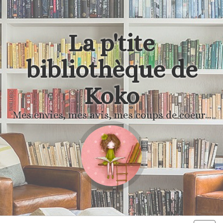
La p'tite
bibliothèque de
Koko
Mes envies, mes avis, mes coups de coeur...