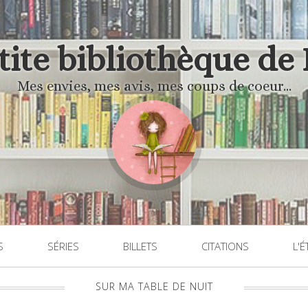
'tite bibliothèque de
Mes envies, mes avis, mes coups de coeur...
S
SÉRIES
BILLETS
CITATIONS
L'É
SUR MA TABLE DE NUIT