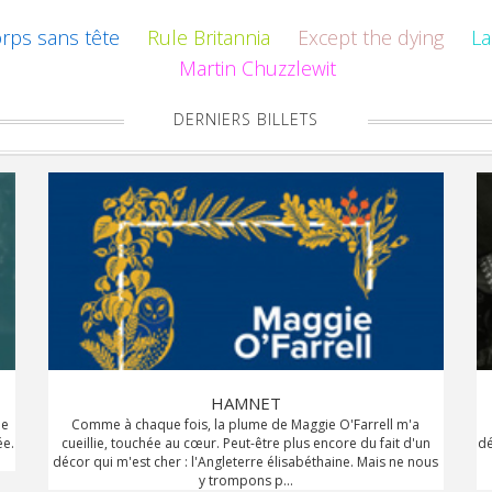
orps sans tête
Rule Britannia
Except the dying
La
Martin Chuzzlewit
DERNIERS BILLETS
HAMNET
je
Comme à chaque fois, la plume de Maggie O'Farrell m'a
ée.
cueillie, touchée au cœur. Peut-être plus encore du fait d'un
dé
décor qui m'est cher : l'Angleterre élisabéthaine. Mais ne nous
y trompons p...