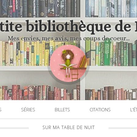
'tite bibliothèque de
Mes envies, mes avis, mes coups de coeur...
S
SÉRIES
BILLETS
CITATIONS
L'É
SUR MA TABLE DE NUIT