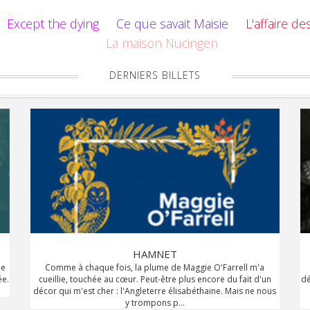
Except the dying
Ce que savait Maisie
L'affaire d
La maison Nucingen
DERNIERS BILLETS
HAMNET
je
Comme à chaque fois, la plume de Maggie O'Farrell m'a
ée.
cueillie, touchée au cœur. Peut-être plus encore du fait d'un
dé
décor qui m'est cher : l'Angleterre élisabéthaine. Mais ne nous
y trompons p...