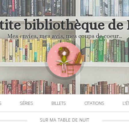
'tite bibliothèque de
Mes envies, mes avis, mes coups de coeur...
S
SÉRIES
BILLETS
CITATIONS
L'É
SUR MA TABLE DE NUIT