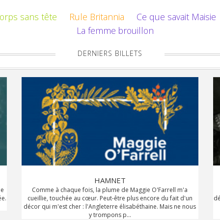
corps sans tête
Rule Britannia
Ce que savait Maisie
La femme brouillon
DERNIERS BILLETS
HAMNET
je
Comme à chaque fois, la plume de Maggie O'Farrell m'a
ée.
cueillie, touchée au cœur. Peut-être plus encore du fait d'un
dé
décor qui m'est cher : l'Angleterre élisabéthaine. Mais ne nous
y trompons p...